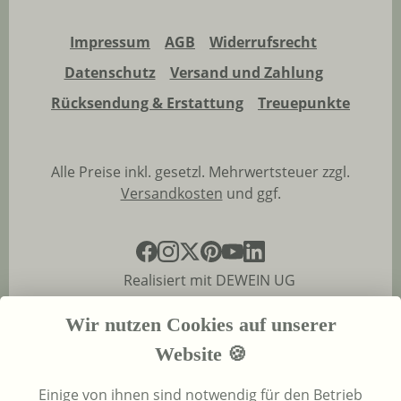
Impressum
AGB
Widerrufsrecht
Datenschutz
Versand und Zahlung
Rücksendung & Erstattung
Treuepunkte
Alle Preise inkl. gesetzl. Mehrwertsteuer zzgl.
Versandkosten
und ggf.
Realisiert mit DEWEIN UG
Wir nutzen Cookies auf unserer
Website 🍪
Einige von ihnen sind notwendig für den Betrieb