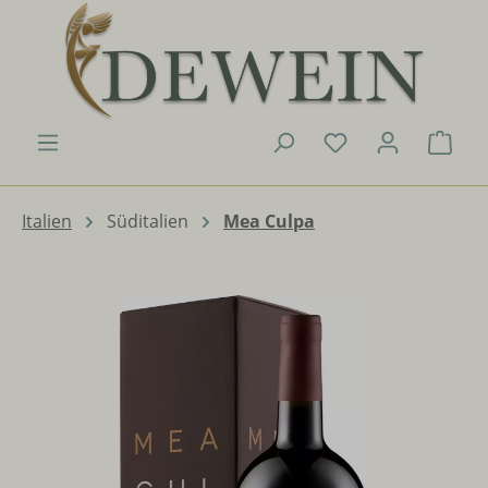
Zum Hauptinhalt springen
Du hast 0 Produk
Ware
Italien
Süditalien
Mea Culpa