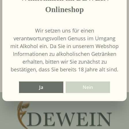
Onlineshop
Wir setzen uns für einen
9,00 €
Regulärer Preis:
verantwortungsvollen Genuss im Umgang
Inhalt:
0.75 Liter
(12,00 € / 1
mit Alkohol ein. Da Sie in unserem Webshop
Liter)
UVP
9,90 €
Informationen zu alkoholischen Getränken
erhalten, bitten wir Sie zunächst zu
In den Warenkorb
bestätigen, dass Sie bereits 18 Jahre alt sind.
Ja
Nein