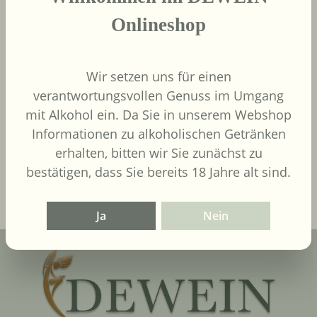
Onlineshop
Wir setzen uns für einen
9,00 €
Regulärer Preis:
verantwortungsvollen Genuss im Umgang
Inhalt:
0.75 Liter
(12,00 € / 1
mit Alkohol ein. Da Sie in unserem Webshop
Liter)
UVP
9,90 €
Informationen zu alkoholischen Getränken
erhalten, bitten wir Sie zunächst zu
In den Warenkorb
bestätigen, dass Sie bereits 18 Jahre alt sind.
Ja
Nein