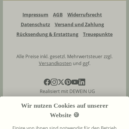
Impressum
AGB
Widerrufsrecht
Datenschutz
Versand und Zahlung
Rücksendung & Erstattung
Treuepunkte
Alle Preise inkl. gesetzl. Mehrwertsteuer zzgl.
Versandkosten
und ggf.
Realisiert mit DEWEIN UG
Wir nutzen Cookies auf unserer
Website 🍪
Einige von ihnen sind notwendig für den Betrieb