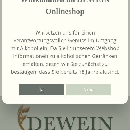
Onlineshop
Wir setzen uns für einen
9,00 €
Regulärer Preis:
verantwortungsvollen Genuss im Umgang
Inhalt:
0.75 Liter
(12,00 € / 1
mit Alkohol ein. Da Sie in unserem Webshop
Liter)
UVP
9,90 €
Informationen zu alkoholischen Getränken
erhalten, bitten wir Sie zunächst zu
In den Warenkorb
bestätigen, dass Sie bereits 18 Jahre alt sind.
Ja
Nein