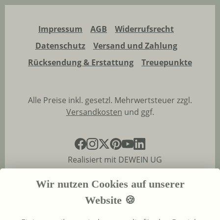
Impressum
AGB
Widerrufsrecht
Datenschutz
Versand und Zahlung
Rücksendung & Erstattung
Treuepunkte
Alle Preise inkl. gesetzl. Mehrwertsteuer zzgl.
Versandkosten
und ggf.
Realisiert mit DEWEIN UG
Wir nutzen Cookies auf unserer
Website 🍪