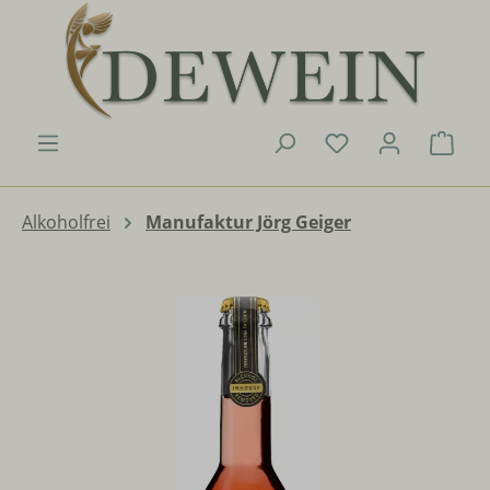
Zum Hauptinhalt springen
Du hast 0 Produk
Ware
Alkoholfrei
Manufaktur Jörg Geiger