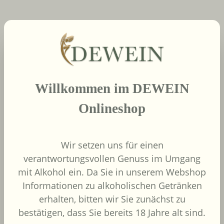
neue Produkte
Produktgalerie überspringen
2022
Willkommen im DEWEIN
African Pride Wines
- Forager Red -
Onlineshop
Shiraz / Grenache
African Pride Wines
Südafrika
Wir setzen uns für einen
Grenache, Shiraz
verantwortungsvollen Genuss im Umgang
mit Alkohol ein. Da Sie in unserem Webshop
Informationen zu alkoholischen Getränken
erhalten, bitten wir Sie zunächst zu
bestätigen, dass Sie bereits 18 Jahre alt sind.