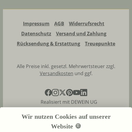
Impressum
AGB
Widerrufsrecht
Datenschutz
Versand und Zahlung
Rücksendung & Erstattung
Treuepunkte
Alle Preise inkl. gesetzl. Mehrwertsteuer zzgl.
Versandkosten
und ggf.
Realisiert mit DEWEIN UG
Wir nutzen Cookies auf unserer
Website 🍪