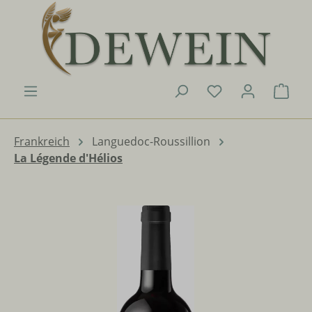
Zum Hauptinhalt springen
Du hast 0 Produk
Ware
Frankreich
Languedoc-Roussillion
La Légende d'Hélios