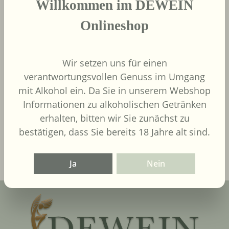
Willkommen im DEWEIN
Onlineshop
Wir setzen uns für einen
9,00 €
verantwortungsvollen Genuss im Umgang
Regulärer Preis:
mit Alkohol ein. Da Sie in unserem Webshop
Inhalt:
0.75 Liter
(12,00 € / 1
Liter)
UVP
9,90 €
Informationen zu alkoholischen Getränken
erhalten, bitten wir Sie zunächst zu
bestätigen, dass Sie bereits 18 Jahre alt sind.
In den Warenkorb
Ja
Nein