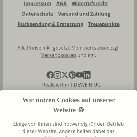
Impressum
AGB
Widerrufsrecht
Datenschutz
Versand und Zahlung
Rücksendung & Erstattung
Treuepunkte
Alle Preise inkl. gesetzl. Mehrwertsteuer zzgl.
Versandkosten
und ggf.
Realisiert mit DEWEIN UG
Wir nutzen Cookies auf unserer
Website 🍪
Einige von ihnen sind notwendig für den Betrieb
dieser Website, andere helfen dabei das