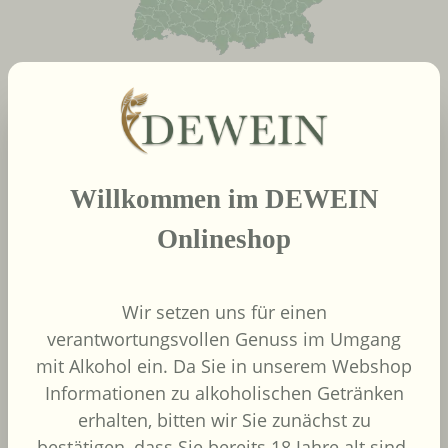
neue Produkte
Produktgalerie überspringen
Willkommen im DEWEIN
2022
African Pride Wines
Onlineshop
- Forager Red -
Shiraz / Grenache
African Pride Wines
Wir setzen uns für einen
Südafrika
verantwortungsvollen Genuss im Umgang
Grenache, Shiraz
mit Alkohol ein. Da Sie in unserem Webshop
Informationen zu alkoholischen Getränken
erhalten, bitten wir Sie zunächst zu
bestätigen, dass Sie bereits 18 Jahre alt sind.