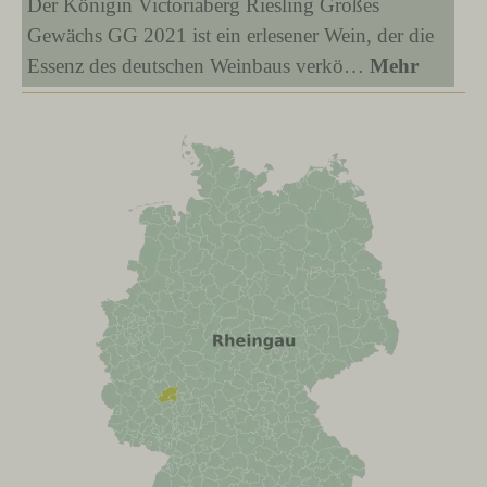
Der Königin Victoriaberg Riesling Großes
Gewächs GG 2021 ist ein erlesener Wein, der die
Essenz des deutschen Weinbaus verkö…
Mehr