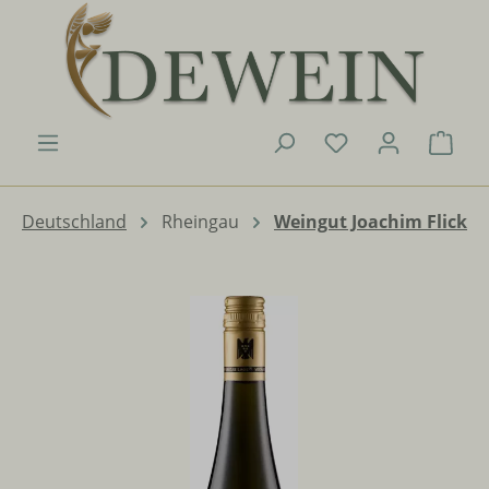
Zum Hauptinhalt springen
Du hast 0 Produk
Ware
Deutschland
Rheingau
Weingut Joachim Flick