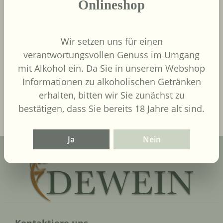
Onlineshop
9,00 €
Regulärer Preis:
Wir setzen uns für einen
Inhalt:
0.75 Liter
(12,00 € / 1
verantwortungsvollen Genuss im Umgang
Liter)
UVP
9,90 €
mit Alkohol ein. Da Sie in unserem Webshop
Informationen zu alkoholischen Getränken
In den Warenkorb
erhalten, bitten wir Sie zunächst zu
bestätigen, dass Sie bereits 18 Jahre alt sind.
Ja
Nein
Kontaktiere uns