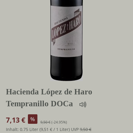
Hacienda López de Haro
Tempranillo DOCa
7,13 €
%
9,50 €
(-24.95%)
Inhalt:
0.75 Liter
(9,51 € / 1 Liter)
UVP
9,50 €