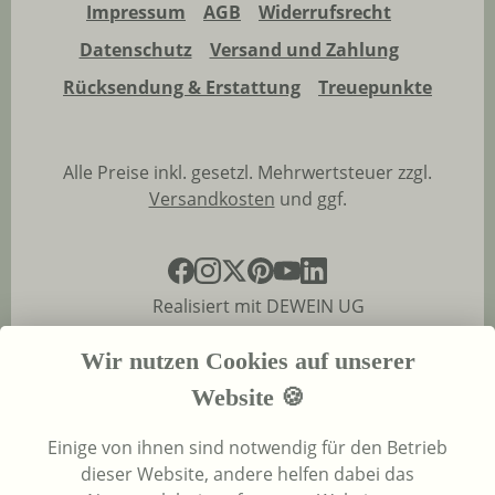
Impressum
AGB
Widerrufsrecht
Datenschutz
Versand und Zahlung
Rücksendung & Erstattung
Treuepunkte
Alle Preise inkl. gesetzl. Mehrwertsteuer zzgl.
Versandkosten
und ggf.
Realisiert mit DEWEIN UG
Wir nutzen Cookies auf unserer
Website 🍪
Einige von ihnen sind notwendig für den Betrieb
dieser Website, andere helfen dabei das