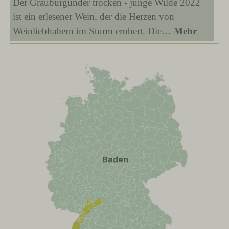
Der Grauburgunder trocken - junge Wilde 2022
ist ein erlesener Wein, der die Herzen von
Weinliebhabern im Sturm erobert. Die…
Mehr