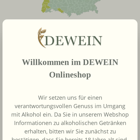
neue Produkte
Produktgalerie überspringen
Willkommen im DEWEIN
2022
African Pride Wines
Onlineshop
- Forager Red -
Shiraz / Grenache
African Pride Wines
Wir setzen uns für einen
Südafrika
verantwortungsvollen Genuss im Umgang
Grenache, Shiraz
mit Alkohol ein. Da Sie in unserem Webshop
Informationen zu alkoholischen Getränken
erhalten, bitten wir Sie zunächst zu
bestätigen, dass Sie bereits 18 Jahre alt sind.