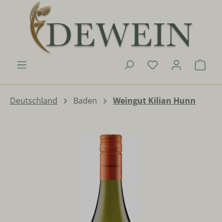
Zum Hauptinhalt springen
Du hast 0 Produk
Ware
Deutschland
Baden
Weingut Kilian Hunn