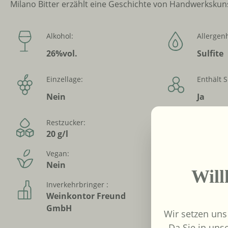
Milano Bitter erzählt eine Geschichte von Handwerkskunst
Alkohol:
Allergen
26%vol.
Sulfite
Einzellage:
Enthält S
Nein
Ja
Restzucker:
Trinktem
20 g/l
15-20 °
Vegan:
Alkoholfr
Nein
Nein
Wil
Inverkehrbringer :
Weinkontor Freund
GmbH
Wir setzen uns
Da Sie in uns