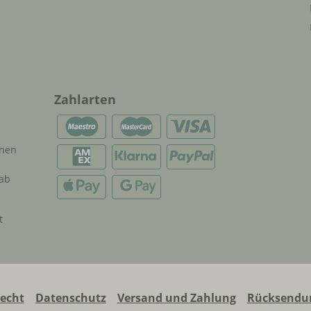
Zahlarten
onen
 ab
t
recht
Datenschutz
Versand und Zahlung
Rücksendun