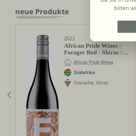
bitten wi
neue Produkte
Produktgalerie überspringen
2022
African Pride Wines -
Forager Red - Shiraz /
Grenache
African Pride Wines
Südafrika
Grenache, Shiraz