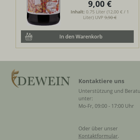
9,00 €
Regulärer Preis:
Inhalt:
0.75 Liter
(12,00 € / 1
Liter)
UVP
9,90 €
In den Warenkorb
Kontaktiere uns
Unterstützung und Berat
unter:
Mo-Fr, 09:00 - 17:00 Uhr
Oder über unser
Kontaktformular
.