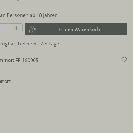
an Personen ab 18 Jahren.
Anzahl: Gib den gewünschten Wert ein o
In den Warenkorb
fügbar, Lieferzeit: 2-5 Tage
ummer:
FR-180005
emont