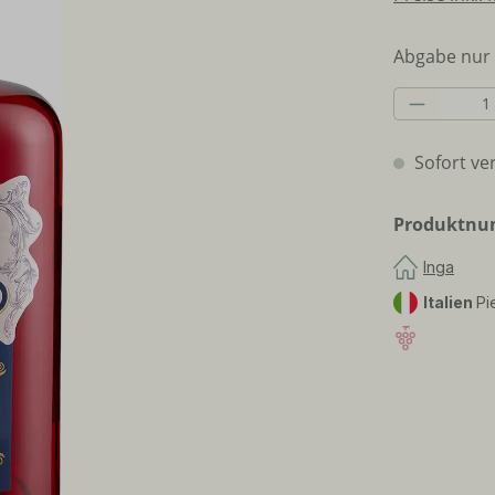
Abgabe nur 
Produkt 
Sofort ver
Produktn
Inga
Italien
Pi