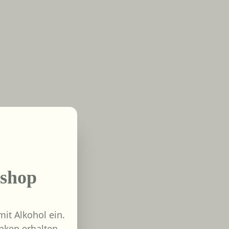
shop
it Alkohol ein.
nken erhalten,