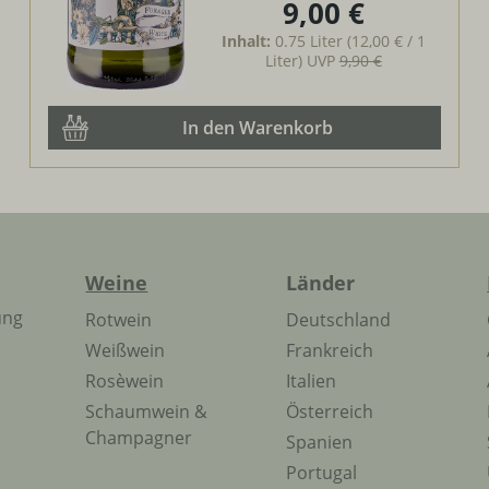
9,00 €
Regulärer Preis:
Inhalt:
0.75 Liter
(12,00 € / 1
Liter)
UVP
9,90 €
In den Warenkorb
Weine
Länder
ung
Rotwein
Deutschland
Weißwein
Frankreich
Rosèwein
Italien
Schaumwein &
Österreich
Champagner
Spanien
Portugal