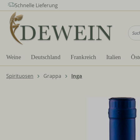
Schnelle Lieferung
m Hauptinhalt springen
Zur Suche springen
Zur Hauptnavigation springen
Weine
Deutschland
Frankreich
Italien
Öst
Spirituosen
Grappa
Inga