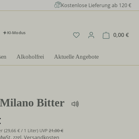
Kostenlose Lieferung ab 120 €
KI-Modus
Du hast 0 Produkte auf 
0,00 €
Ware
sen
Alkoholfrei
Aktuelle Angebote
Milano Bitter
€
ter
(29,66 € / 1 Liter)
UVP
21,00 €
 MwSt. zzgl. Versandkosten