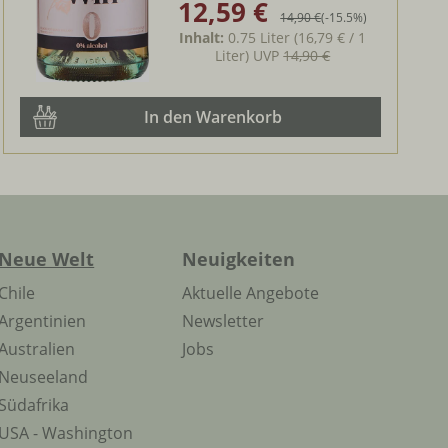
12,59 €
Verkaufspreis:
Regulärer Preis:
14,90 €
(-15.5%)
Inhalt:
0.75 Liter
(16,79 € / 1
Liter)
UVP
14,90 €
In den Warenkorb
Neue Welt
Neuigkeiten
Chile
Aktuelle Angebote
Argentinien
Newsletter
Australien
Jobs
Neuseeland
Südafrika
USA - Washington