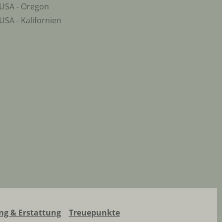
USA - Oregon
USA - Kalifornien
g & Erstattung
Treuepunkte