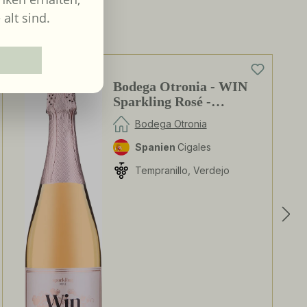
 alt sind.
0%
Bodega Otronia - WIN
Sparkling Rosé -
alkoholfrei
Bodega Otronia
Spanien
Cigales
Tempranillo, Verdejo