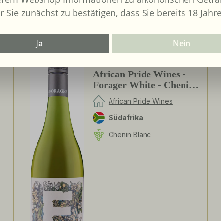
r Sie zunächst zu bestätigen, dass Sie bereits 18 Jahre
Ja
Nein
2024
African Pride Wines -
Forager White - Chenin
Blanc / Grenache Blanc
African Pride Wines
Südafrika
Chenin Blanc