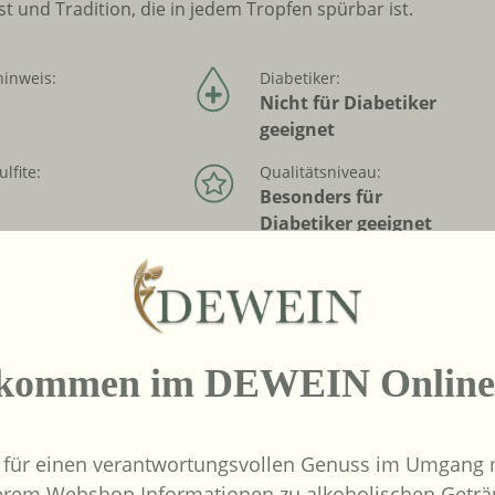
 und Tradition, die in jedem Tropfen spürbar ist.
hinweis:
Diabetiker:
Nicht für Diabetiker
geeignet
ulfite:
Qualitätsniveau:
Besonders für
Diabetiker geeignet
peratur:
Verschluss :
C
Naturkork
ei:
Biologischer Anbau:
Nein
lkommen im DEWEIN Online
 für einen verantwortungsvollen Genuss im Umgang m
erem Webshop Informationen zu alkoholischen Geträ