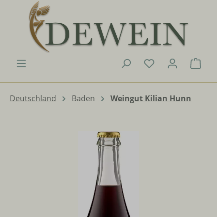
Zum Hauptinhalt springen
Du hast 0 Produk
Ware
Deutschland
Baden
Weingut Kilian Hunn