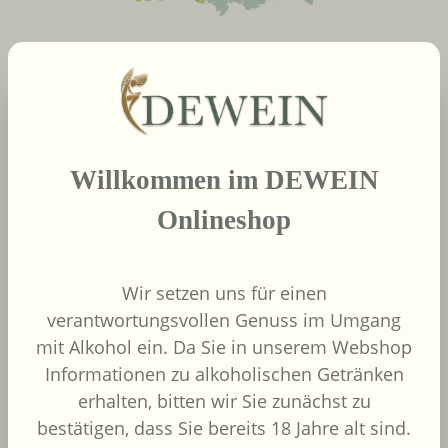
neue Produkte
Produktgalerie überspringen
2022
Willkommen im DEWEIN
African Pride Wines
- Forager Red -
Onlineshop
Shiraz / Grenache
African Pride Wines
Südafrika
Wir setzen uns für einen
Grenache, Shiraz
verantwortungsvollen Genuss im Umgang
mit Alkohol ein. Da Sie in unserem Webshop
Informationen zu alkoholischen Getränken
erhalten, bitten wir Sie zunächst zu
bestätigen, dass Sie bereits 18 Jahre alt sind.