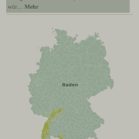
wür…
Mehr