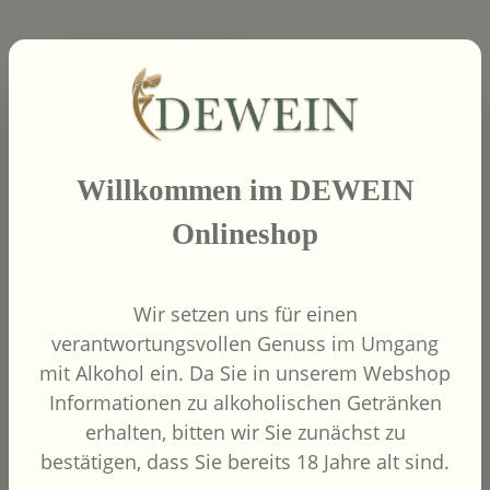
neue Produkte
Produktgalerie überspringen
2022
Willkommen im DEWEIN
African Pride Wines
- Forager Red -
Onlineshop
Shiraz / Grenache
African Pride Wines
Südafrika
Wir setzen uns für einen
Grenache, Shiraz
verantwortungsvollen Genuss im Umgang
mit Alkohol ein. Da Sie in unserem Webshop
Informationen zu alkoholischen Getränken
erhalten, bitten wir Sie zunächst zu
bestätigen, dass Sie bereits 18 Jahre alt sind.