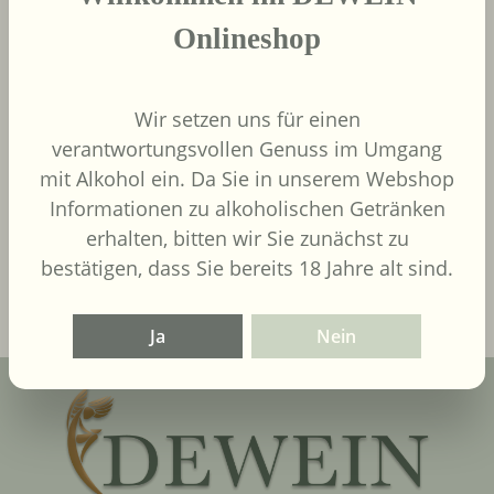
Onlineshop
Wir setzen uns für einen
9,00 €
Regulärer Preis:
verantwortungsvollen Genuss im Umgang
Inhalt:
0.75 Liter
(12,00 € / 1
mit Alkohol ein. Da Sie in unserem Webshop
Liter)
UVP
9,90 €
Informationen zu alkoholischen Getränken
erhalten, bitten wir Sie zunächst zu
In den Warenkorb
bestätigen, dass Sie bereits 18 Jahre alt sind.
Ja
Nein