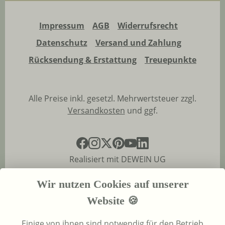
Impressum
AGB
Widerrufsrecht
Datenschutz
Versand und Zahlung
Rücksendung & Erstattung
Treuepunkte
Alle Preise inkl. gesetzl. Mehrwertsteuer zzgl.
Versandkosten
und ggf.
Realisiert mit DEWEIN UG
Wir nutzen Cookies auf unserer
Website 🍪
Einige von ihnen sind notwendig für den Betrieb