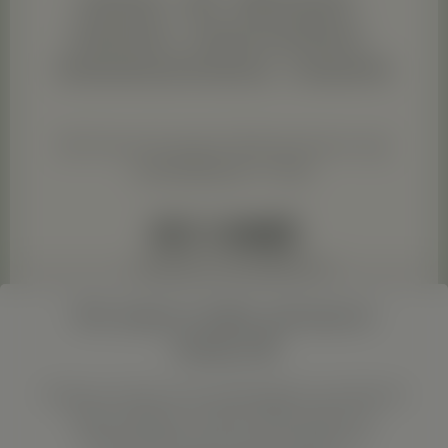
Datenschutz
Versand und Zahlung
Rücksendung & Erstattung
Treuepunkte
Alle Preise inkl. gesetzl. Mehrwertsteuer zzgl.
Versandkosten
und ggf.
Realisiert mit DEWEIN UG
Wir nutzen Cookies auf unserer
Website 🍪
Einige von ihnen sind notwendig für den Betrieb
dieser Website, andere helfen dabei das
Nutzererlebnis auf unserer Website zu