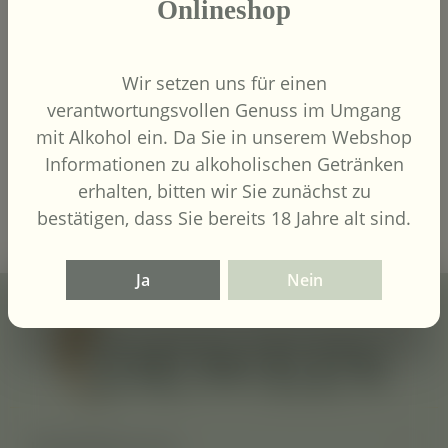
Onlineshop
9,00 €
Regulärer Preis:
Wir setzen uns für einen
Inhalt:
0.75 Liter
(12,00 € / 1
verantwortungsvollen Genuss im Umgang
Liter)
UVP
9,90 €
mit Alkohol ein. Da Sie in unserem Webshop
Informationen zu alkoholischen Getränken
In den Warenkorb
erhalten, bitten wir Sie zunächst zu
bestätigen, dass Sie bereits 18 Jahre alt sind.
Ja
Nein
Kontaktiere uns