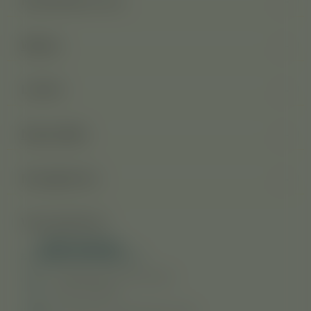
Weine
Länder
Neue Welt
Neuigkeiten
Versandarten
Versand nur an Personen
über 18 Jahre