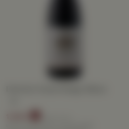
Fairview Estate Range Shiraz
13,98 €
%
19,00 €
(-26.42%)
Inhalt:
0.75 Liter
(18,64 € / 1 Liter)
UVP
19,00 €