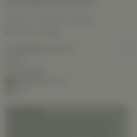
Preise inkl. MwSt. zzgl. Versandkosten
Abgabe nur an Personen ab 18 Jahren.
Nicht mehr verfügbar
Produktnummer:
FR-605029
2020
Fairview Wines
Südafrika
Western Cape
Shiraz
Beschreibung
Willkommen in der Welt des Fairview Estate
Range Shiraz, einem Rotwein, der die Sinne