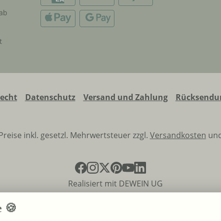
 ab
t
recht
Datenschutz
Versand und Zahlung
Rücksendun
 Preise inkl. gesetzl. Mehrwertsteuer zzgl.
Versandkosten
und
Realisiert mit DEWEIN UG
e 🍪