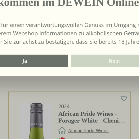
lkommen im DEWEIN Online
glied:
Verschluss :
Schraubver
ei:
Biologischer Anbau:
 für einen verantwortungsvollen Genuss im Umgang m
Nein
erem Webshop Informationen zu alkoholischen Geträ
r Sie zunächst zu bestätigen, dass Sie bereits 18 Jahre
Ja
Nein
2024
African Pride Wines -
Forager White - Chenin
Blanc / Grenache Blanc
African Pride Wines