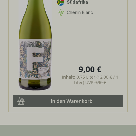
Südafrika
Chenin Blanc
9,00 €
Regulärer Preis:
Inhalt:
0.75 Liter
(12,00 € / 1
Liter)
UVP
9,90 €
In den Warenkorb