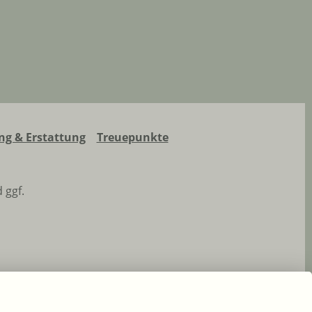
g & Erstattung
Treuepunkte
 ggf.