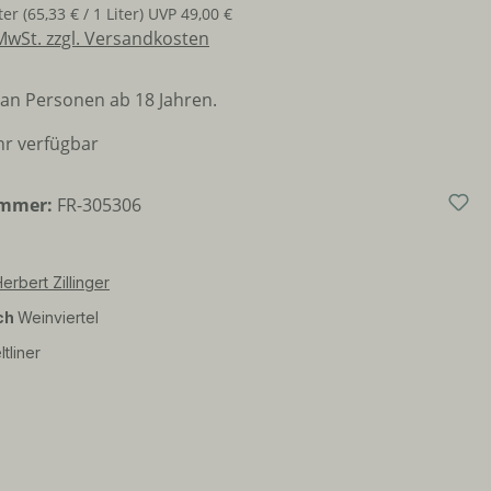
iter
(65,33 € / 1 Liter)
UVP
49,00 €
 MwSt. zzgl. Versandkosten
an Personen ab 18 Jahren.
r verfügbar
ummer:
FR-305306
erbert Zillinger
ch
Weinviertel
tliner