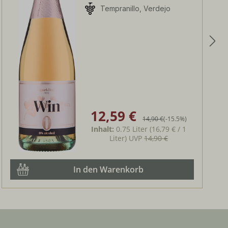
Tempranillo, Verdejo
12,59 €
Verkaufspreis:
Regulärer Preis:
14,90 €
(-15.5%)
Inhalt:
0.75 Liter
(16,79 € / 1
Liter)
UVP
14,90 €
In den Warenkorb