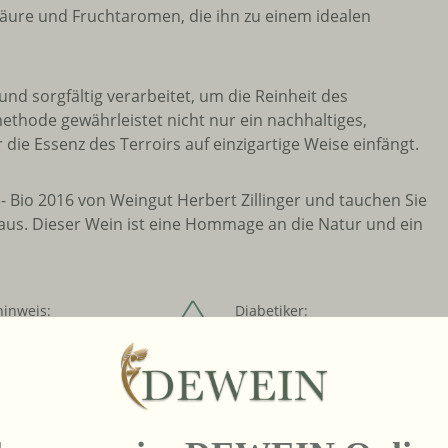
Säure und Fruchtaromen, die ihn zu einem idealen
d sorgfältig verarbeitet, um die Reinheit des
thode gewährleistet nicht nur ein nachhaltiges,
ie Essenz des Terroirs auf einzigartige Weise einfängt.
- Bio 2016 von Weingut Herbert Zillinger und tauchen Sie
baus. Dieser Wein ist eine Hommage an die Natur und ein
hinweis:
Diabetiker:
Für Diabetiker
geeignet
:
Restzucker:
1,1 g/l