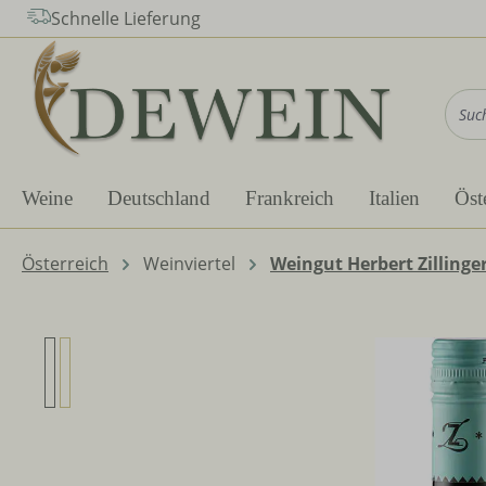
Schnelle Lieferung
m Hauptinhalt springen
Zur Suche springen
Zur Hauptnavigation springen
Weine
Deutschland
Frankreich
Italien
Öst
Österreich
Weinviertel
Weingut Herbert Zillinge