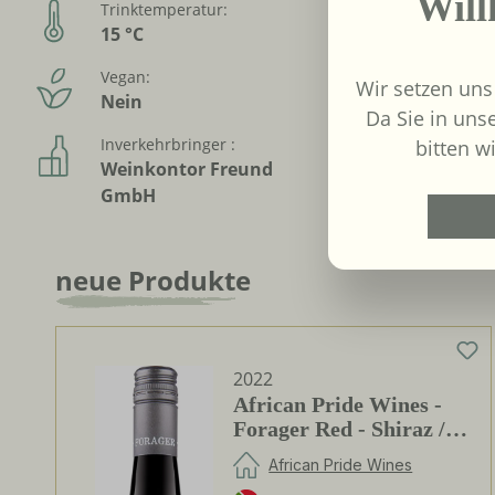
Wil
Trinktemperatur:
VDP - Mit
15 °C
Ja
Vegan:
Alkoholfr
Wir setzen uns
Nein
Nein
Da Sie in uns
Inverkehrbringer :
bitten wi
Weinkontor Freund
GmbH
neue Produkte
Produktgalerie überspringen
2022
African Pride Wines -
Forager Red - Shiraz /
Grenache
African Pride Wines