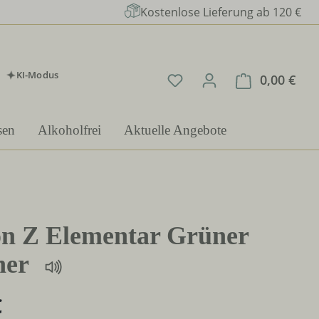
Kostenlose Lieferung ab 120 €
KI-Modus
Du hast 0 Produkte auf 
0,00 €
Ware
sen
Alkoholfrei
Aktuelle Angebote
on Z Elementar Grüner
iner
€