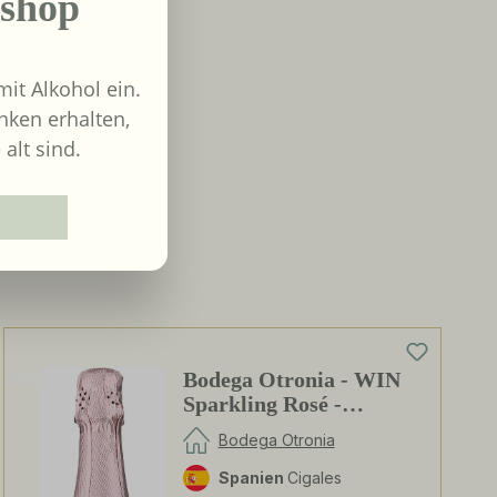
shop
it Alkohol ein.
nken erhalten,
 alt sind.
0%
Bodega Otronia - WIN
Sparkling Rosé -
alkoholfrei
Bodega Otronia
Spanien
Cigales