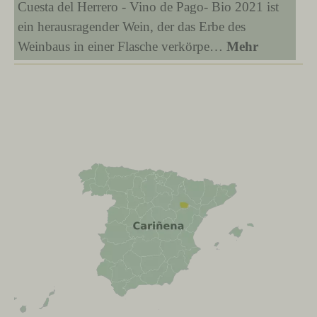
Cuesta del Herrero - Vino de Pago- Bio 2021 ist
ein herausragender Wein, der das Erbe des
Weinbaus in einer Flasche verkörpe…
Mehr