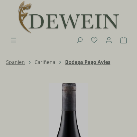
Zum Hauptinhalt springen
Du hast 0 Produk
Ware
Spanien
Cariñena
Bodega Pago Ayles