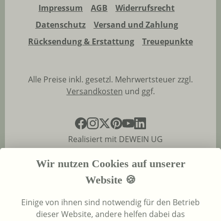
Impressum
AGB
Widerrufsrecht
Datenschutz
Versand und Zahlung
Rücksendung & Erstattung
Treuepunkte
Alle Preise inkl. gesetzl. Mehrwertsteuer zzgl.
Versandkosten
und ggf.
Realisiert mit DEWEIN UG
Wir nutzen Cookies auf unserer
Website 🍪
Einige von ihnen sind notwendig für den Betrieb
dieser Website, andere helfen dabei das