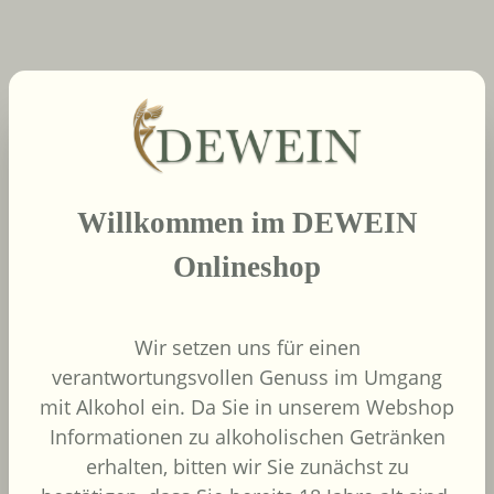
neue Produkte
Produktgalerie überspringen
Willkommen im DEWEIN
2022
African Pride Wines
Onlineshop
- Forager Red -
Shiraz / Grenache
African Pride Wines
Wir setzen uns für einen
Südafrika
verantwortungsvollen Genuss im Umgang
Grenache, Shiraz
mit Alkohol ein. Da Sie in unserem Webshop
Informationen zu alkoholischen Getränken
erhalten, bitten wir Sie zunächst zu