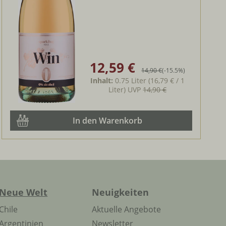
12,59 €
Verkaufspreis:
Regulärer Preis:
14,90 €
(-15.5%)
Inhalt:
0.75 Liter
(16,79 € / 1
Liter)
UVP
14,90 €
In den Warenkorb
Neue Welt
Neuigkeiten
Chile
Aktuelle Angebote
Argentinien
Newsletter