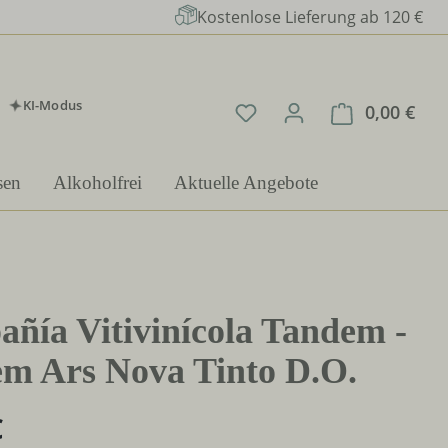
Kostenlose Lieferung ab 120 €
KI-Modus
Du hast 0 Produkte auf 
0,00 €
Ware
sen
Alkoholfrei
Aktuelle Angebote
ñía Vitivinícola Tandem -
m Ars Nova Tinto D.O.
€