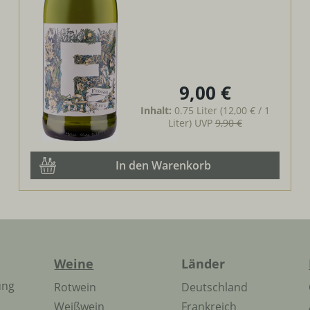
9,00 €
Regulärer Preis:
Inhalt:
0.75 Liter
(12,00 € / 1
Liter)
UVP
9,90 €
In den Warenkorb
Weine
Länder
ung
Rotwein
Deutschland
Weißwein
Frankreich