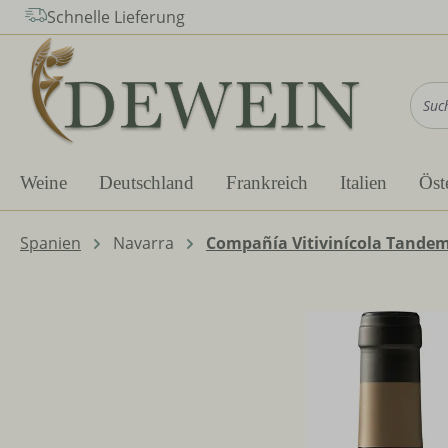
Schnelle Lieferung
m Hauptinhalt springen
Zur Suche springen
Zur Hauptnavigation springen
Weine
Deutschland
Frankreich
Italien
Öst
Spanien
Navarra
Compañía Vitivinícola Tande