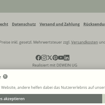
recht
Datenschutz
Versand und Zahlung
Rücksendun
 Preise inkl. gesetzl. Mehrwertsteuer zzgl.
Versandkosten
und
Realisiert mit DEWEIN UG
e 🍪
r Website, andere helfen dabei das Nutzererlebnis auf unse
es akzeptieren