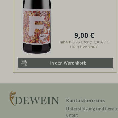
9,00 €
Regulärer Preis:
Inhalt:
0.75 Liter
(12,00 € / 1
Liter)
UVP
9,90 €
In den Warenkorb
Kontaktiere uns
Unterstützung und Berat
unter: