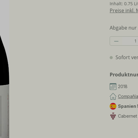
Inhalt:
0.75 L
Preise inkl.
Abgabe nur 
Produkt 
Sofort ver
Produktn
2018
Compañía 
Spanien
Cabernet 