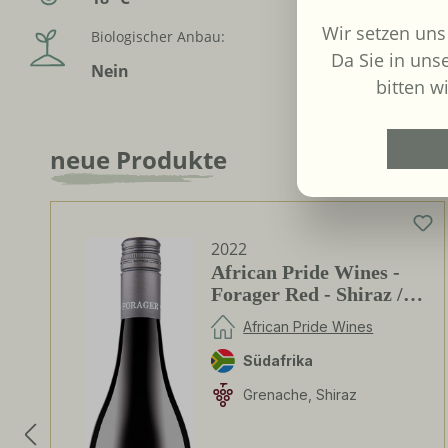
Wir setzen uns
Biologischer Anbau:
Inverkehr
Da Sie in uns
Weinko
Nein
GmbH
bitten wi
neue Produkte
Produktgalerie überspringen
2022
African Pride Wines -
Forager Red - Shiraz /
Grenache
African Pride Wines
Südafrika
Grenache, Shiraz