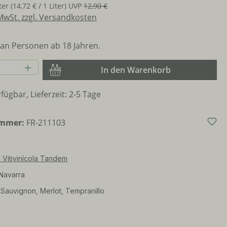
iter
(14,72 € / 1 Liter)
UVP
12,90 €
 MwSt. zzgl. Versandkosten
an Personen ab 18 Jahren.
Anzahl: Gib den gewünschten Wert ein o
In den Warenkorb
fügbar, Lieferzeit: 2-5 Tage
ummer:
FR-211103
Vitivinícola Tandem
Navarra
Sauvignon, Merlot, Tempranillo