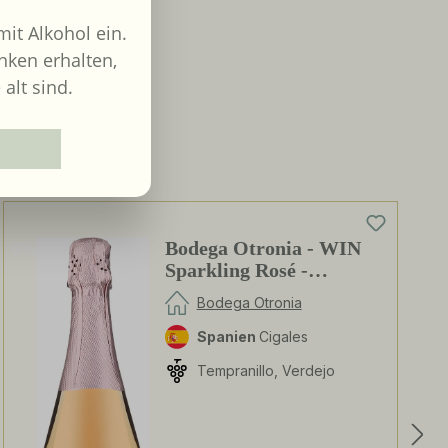
it Alkohol ein.
nken erhalten,
 alt sind.
0%
Bodega Otronia - WIN
Sparkling Rosé -
alkoholfrei
Bodega Otronia
Spanien
Cigales
Tempranillo, Verdejo