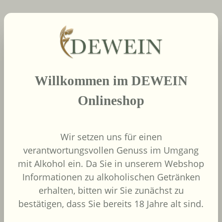
neue Produkte
Produktgalerie überspringen
2022
African Pride Wines
Willkommen im DEWEIN
- Forager Red -
Shiraz / Grenache
Onlineshop
African Pride Wines
Südafrika
Wir setzen uns für einen
Grenache, Shiraz
verantwortungsvollen Genuss im Umgang
mit Alkohol ein. Da Sie in unserem Webshop
Informationen zu alkoholischen Getränken
erhalten, bitten wir Sie zunächst zu
bestätigen, dass Sie bereits 18 Jahre alt sind.