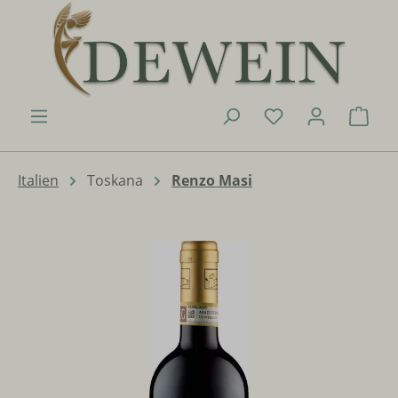
Zum Hauptinhalt springen
Du hast 0 Produk
Ware
Italien
Toskana
Renzo Masi