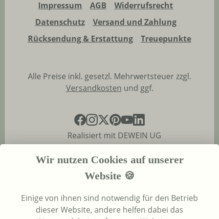
Impressum
AGB
Widerrufsrecht
Datenschutz
Versand und Zahlung
Rücksendung & Erstattung
Treuepunkte
Alle Preise inkl. gesetzl. Mehrwertsteuer zzgl.
Versandkosten
und ggf.
Realisiert mit DEWEIN UG
Wir nutzen Cookies auf unserer
Website 🍪
Einige von ihnen sind notwendig für den Betrieb
dieser Website, andere helfen dabei das