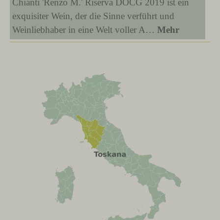
Chianti 'Renzo M.' Riserva DOCG 2019 ist ein
exquisiter Wein, der die Sinne verführt und
Weinliebhaber in eine Welt voller A…
Mehr