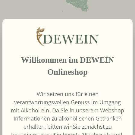
neue Produkte
Produktgalerie überspringen
Willkommen im DEWEIN
2022
African Pride Wines
Onlineshop
- Forager Red -
Shiraz / Grenache
African Pride Wines
Wir setzen uns für einen
Südafrika
verantwortungsvollen Genuss im Umgang
Grenache, Shiraz
mit Alkohol ein. Da Sie in unserem Webshop
Informationen zu alkoholischen Getränken
erhalten, bitten wir Sie zunächst zu
bestätigen, dass Sie bereits 18 Jahre alt sind.