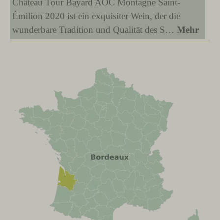
Château Tour Bayard AOC Montagne Saint-
Émilion 2020 ist ein exquisiter Wein, der die
wunderbare Tradition und Qualität des S…
Mehr