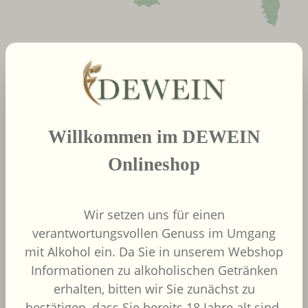
neue Produkte
Produktgalerie überspringen
Willkommen im DEWEIN
2022
African Pride Wines
Onlineshop
- Forager Red -
Shiraz / Grenache
African Pride Wines
Wir setzen uns für einen
Südafrika
verantwortungsvollen Genuss im Umgang
Grenache, Shiraz
mit Alkohol ein. Da Sie in unserem Webshop
Informationen zu alkoholischen Getränken
erhalten, bitten wir Sie zunächst zu
bestätigen, dass Sie bereits 18 Jahre alt sind.