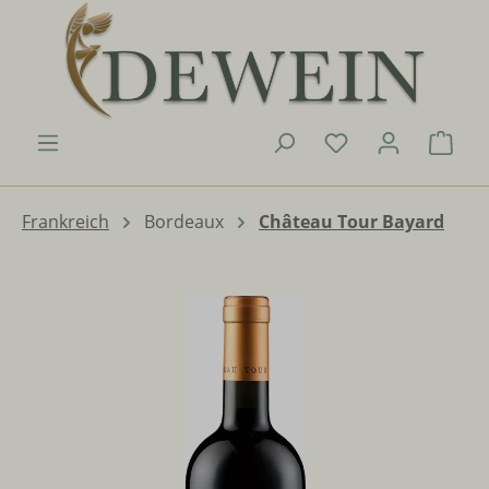
Zum Hauptinhalt springen
Du hast 0 Produk
Ware
Frankreich
Bordeaux
Château Tour Bayard