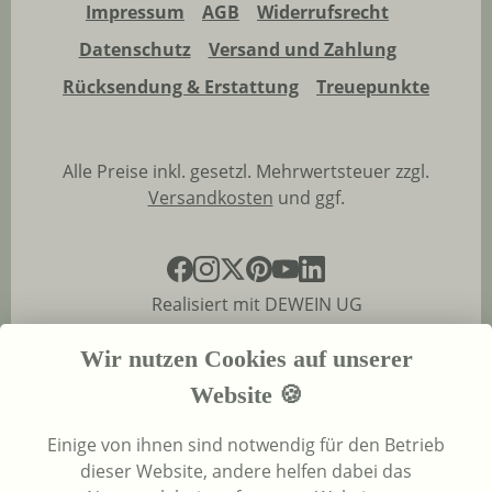
Impressum
AGB
Widerrufsrecht
Datenschutz
Versand und Zahlung
Rücksendung & Erstattung
Treuepunkte
Alle Preise inkl. gesetzl. Mehrwertsteuer zzgl.
Versandkosten
und ggf.
Realisiert mit DEWEIN UG
Wir nutzen Cookies auf unserer
Website 🍪
Einige von ihnen sind notwendig für den Betrieb
dieser Website, andere helfen dabei das