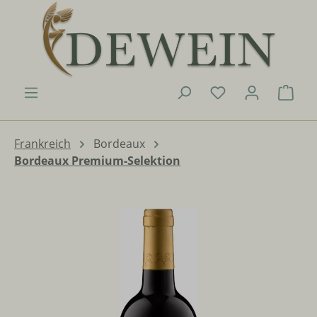
Zum Hauptinhalt springen
Du hast 0 Produk
Ware
Frankreich
Bordeaux
Bordeaux Premium-Selektion