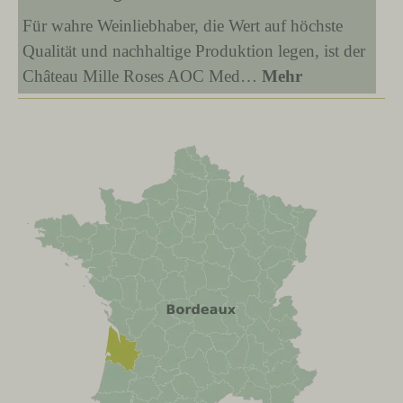
Für wahre Weinliebhaber, die Wert auf höchste
Qualität und nachhaltige Produktion legen, ist der
Château Mille Roses AOC Med…
Mehr