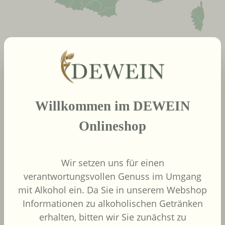
neue Produkte
Produktgalerie überspringen
Willkommen im DEWEIN
2022
African Pride Wines
Onlineshop
- Forager Red -
Shiraz / Grenache
African Pride Wines
Wir setzen uns für einen
Südafrika
verantwortungsvollen Genuss im Umgang
Grenache, Shiraz
mit Alkohol ein. Da Sie in unserem Webshop
Informationen zu alkoholischen Getränken
erhalten, bitten wir Sie zunächst zu