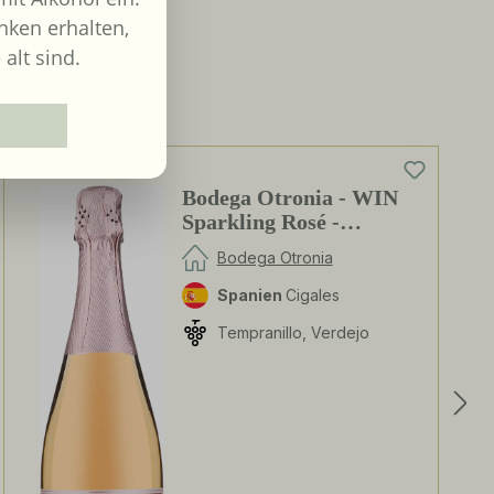
nken erhalten,
 alt sind.
0%
Bodega Otronia - WIN
Sparkling Rosé -
alkoholfrei
Bodega Otronia
Spanien
Cigales
Tempranillo, Verdejo