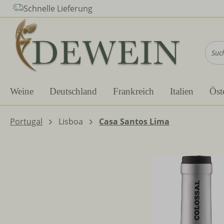
Schnelle Lieferung
m Hauptinhalt springen
Zur Suche springen
Zur Hauptnavigation springen
Weine
Deutschland
Frankreich
Italien
Öst
Portugal
Lisboa
Casa Santos Lima