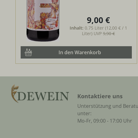
9,00 €
Regulärer Preis:
Inhalt:
0.75 Liter
(12,00 € / 1
Liter)
UVP
9,90 €
In den Warenkorb
Kontaktiere uns
Unterstützung und Berat
unter:
Mo-Fr, 09:00 - 17:00 Uhr