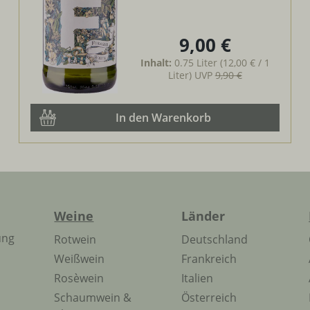
9,00 €
Regulärer Preis:
Inhalt:
0.75 Liter
(12,00 € / 1
Liter)
UVP
9,90 €
In den Warenkorb
Weine
Länder
ung
Rotwein
Deutschland
Weißwein
Frankreich
Rosèwein
Italien
Schaumwein &
Österreich