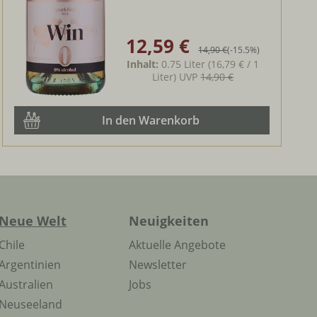
12,59 €
Verkaufspreis:
Regulärer Preis:
14,90 €
(-15.5%)
Inhalt:
0.75 Liter
(16,79 € / 1
Liter)
UVP
14,90 €
In den Warenkorb
Neue Welt
Neuigkeiten
Chile
Aktuelle Angebote
Argentinien
Newsletter
Australien
Jobs
Neuseeland