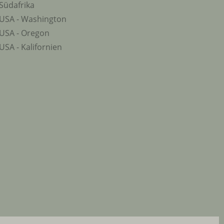
Südafrika
USA - Washington
USA - Oregon
USA - Kalifornien