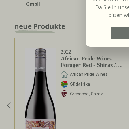
GmbH
Da Sie in uns
bitten wi
neue Produkte
Produktgalerie überspringen
2022
African Pride Wines -
Forager Red - Shiraz /
Grenache
African Pride Wines
Südafrika
Grenache, Shiraz