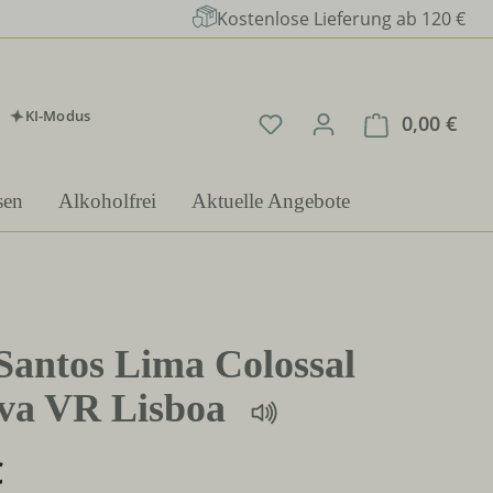
Kostenlose Lieferung ab 120 €
KI-Modus
Du hast 0 Produkte auf 
0,00 €
Ware
sen
Alkoholfrei
Aktuelle Angebote
Santos Lima Colossal
va VR Lisboa
€