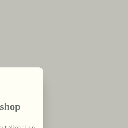
shop
it Alkohol ein.