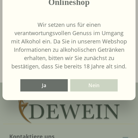
Onlineshop
9,00 €
Regulärer Preis:
Wir setzen uns für einen
Inhalt:
0.75 Liter
(12,00 € / 1
verantwortungsvollen Genuss im Umgang
Liter)
UVP
9,90 €
mit Alkohol ein. Da Sie in unserem Webshop
Informationen zu alkoholischen Getränken
In den Warenkorb
erhalten, bitten wir Sie zunächst zu
bestätigen, dass Sie bereits 18 Jahre alt sind.
Ja
Nein
Kontaktiere uns