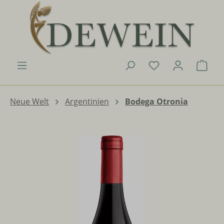
Zum Hauptinhalt springen
Du hast 0 Produk
Ware
Neue Welt
Argentinien
Bodega Otronia