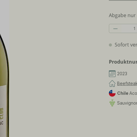
Abgabe nur 
Produkt 
Sofort ver
Produktn
2023
Beefstea
Chile
Aco
Sauvigno