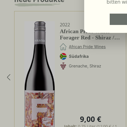
bitten wi
2022
African Pride Wines -
Forager Red - Shiraz /
Grenache
African Pride Wines
Südafrika
Grenache, Shiraz
9,00 €
Regulärer Preis:
Inhalt:
0.75 Liter
(12,00 € / 1