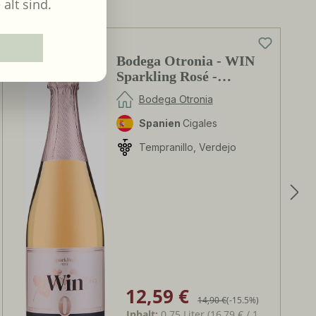
 alt sind.
0%
Bodega Otronia - WIN
Sparkling Rosé -
alkoholfrei
Bodega Otronia
Spanien
Cigales
Tempranillo, Verdejo
12,59 €
Verkaufspreis:
Regulärer Preis:
14,90 €
(-15.5%)
Inhalt:
0.75 Liter
(16,79 € / 1