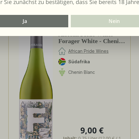
r Sie zunächst zu bestätigen, dass Sie bereits 18 Jahre
Ja
Nein
2024
African Pride Wines -
Forager White - Chenin
Blanc / Grenache Blanc
African Pride Wines
Südafrika
Chenin Blanc
9,00 €
Regulärer Preis:
Inhalt:
0.75 Liter
(12,00 € / 1