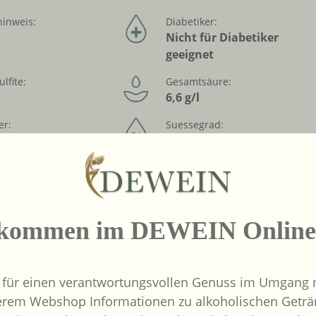
hinweis:
Diabetiker:
Nicht für Diabetiker
geeignet
ulfite:
Gesamtsäure:
6,6 g/l
er:
Suessegrad:
trocken
s :
Vegan:
bver
Ja
cher Anbau:
Inverkehrbringer :
lkommen im DEWEIN Online
Weinkontor Freund
GmbH, D- 33829
Borgholzhausen
 für einen verantwortungsvollen Genuss im Umgang m
erem Webshop Informationen zu alkoholischen Geträ