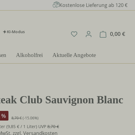
Kostenlose Lieferung ab 120 €
KI-Modus
Du hast 0 Produkte auf 
0,00 €
Ware
sen
Alkoholfrei
Aktuelle Angebote
teak Club Sauvignon Blanc
%
8,70 €
(-15.06%)
iter
(9,85 € / 1 Liter)
UVP
8,70 €
 MwSt. zzgl. Versandkosten