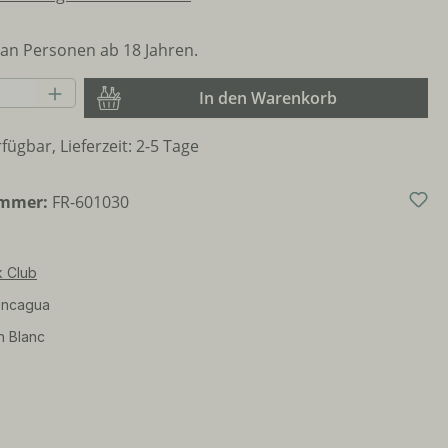
an Personen ab 18 Jahren.
Anzahl: Gib den gewünschten Wert ein o
In den Warenkorb
fügbar, Lieferzeit: 2-5 Tage
ummer:
FR-601030
k Club
ncagua
n Blanc