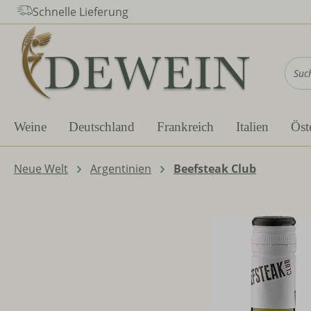
Schnelle Lieferung
m Hauptinhalt springen
Zur Suche springen
Zur Hauptnavigation springen
Weine
Deutschland
Frankreich
Italien
Öst
Neue Welt
Argentinien
Beefsteak Club