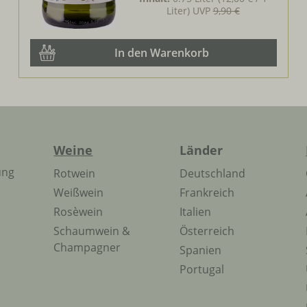
Liter)
UVP
9,90 €
In den Warenkorb
Weine
Länder
ung
Rotwein
Deutschland
Weißwein
Frankreich
Rosèwein
Italien
Schaumwein &
Österreich
Champagner
Spanien
Portugal