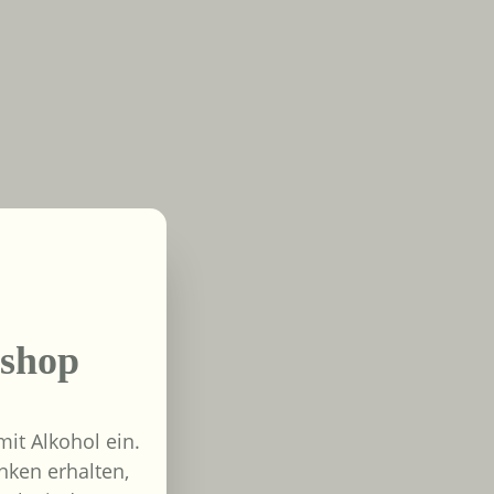
shop
it Alkohol ein.
nken erhalten,