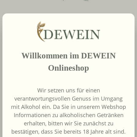
neue Produkte
Produktgalerie überspringen
2022
Willkommen im DEWEIN
African Pride Wines
- Forager Red -
Onlineshop
Shiraz / Grenache
African Pride Wines
Südafrika
Wir setzen uns für einen
Grenache, Shiraz
verantwortungsvollen Genuss im Umgang
mit Alkohol ein. Da Sie in unserem Webshop
Informationen zu alkoholischen Getränken
erhalten, bitten wir Sie zunächst zu
bestätigen, dass Sie bereits 18 Jahre alt sind.