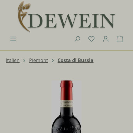
Zum Hauptinhalt springen
Du hast 0 Produk
Ware
Italien
Piemont
Costa di Bussia