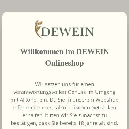
neue Produkte
Produktgalerie überspringen
2022
Willkommen im DEWEIN
African Pride Wines
- Forager Red -
Onlineshop
Shiraz / Grenache
African Pride Wines
Südafrika
Wir setzen uns für einen
Grenache, Shiraz
verantwortungsvollen Genuss im Umgang
mit Alkohol ein. Da Sie in unserem Webshop
Informationen zu alkoholischen Getränken
erhalten, bitten wir Sie zunächst zu
bestätigen, dass Sie bereits 18 Jahre alt sind.