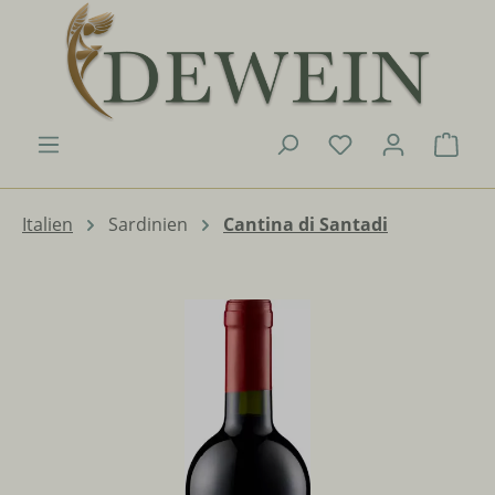
Zum Hauptinhalt springen
Du hast 0 Produk
Ware
Italien
Sardinien
Cantina di Santadi