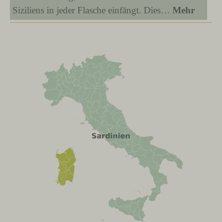
Siziliens in jeder Flasche einfängt. Dies…
Mehr